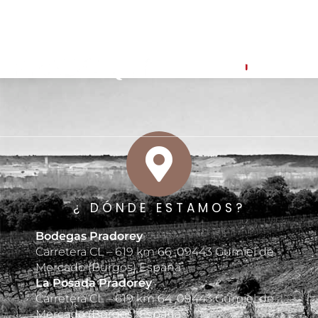
¿ DÓNDE ESTAMOS?
Bodegas Pradorey
Carretera CL – 619 km 66 ,09443 Gumiel de
Mercado (Burgos) España
La Posada Pradorey
Carretera CL – 619 km 64 ,09443 Gumiel de
Mercado (Burgos) España