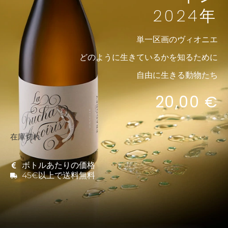
2024年
単一区画のヴィオニエ
どのように生きているかを知るために
自由に生きる動物たち
20,00
€
在庫切れ
ボトルあたりの価格
45€以上で送料無料