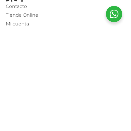
Contacto
Tienda Online
Mi cuenta
Login
联系方式
+34947546900
info@pradorey.com