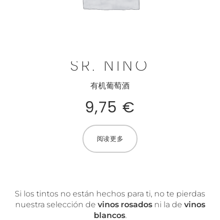
SR. NIÑO
有机葡萄酒
9,75
€
阅读更多
Si los tintos no están hechos para ti, no te pierdas
nuestra selección de
vinos rosados
ni la de
vinos
blancos
.