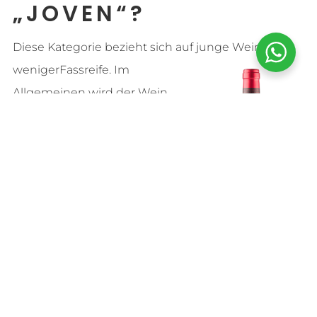
„JOVEN“?
Diese Kategorie bezieht sich auf junge Weine mit
weniger
Fassreife. Im
Allgemeinen wird der Wein
der Kategorie „Roble“ 3 bis 6
Monate im Fass ausgebaut. In
ihm verbinden sich die
Tugenden eines jungen
Weins (der innerhalb des
ersten Jahres getrunken wird),
d. h. Energie und Frucht, mit
den Aromen und
Geschmacksnoten, die ihm im Verlauf seiner