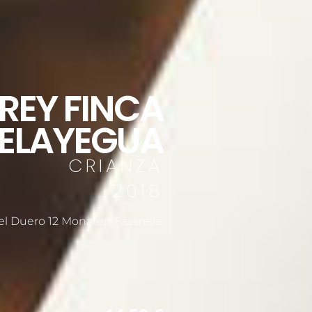
REY FINCA
ELAYEGUA
CRIANZA
2018
del Duero 12 Monaten Fassreife