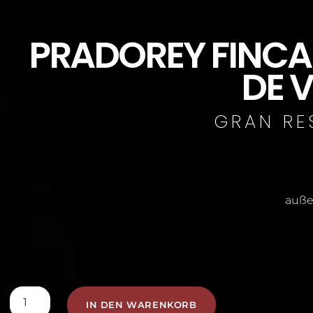
PRADOREY FINCA 
DE 
GRAN RE
auße
IN DEN WARENKORB