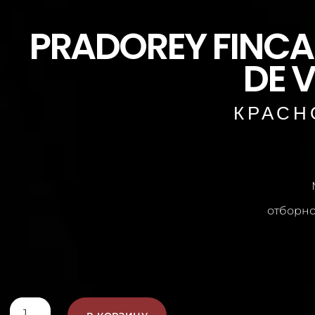
PRADOREY FINCA 
DE 
КРАСН
отборно