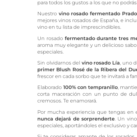
para todos los gustos a los que no podrás
Nuestro
vino rosado fermentado Prado
mejores vinos rosados de España, e inclu
vino en tu lista de imprescindibles.
Un rosado
fermentado durante tres mes
aroma muy elegante y un delicioso sab
especiales.
Sin olvidarnos del
vino rosado Lía
, uno 
primer Blush Rosé de la Ribera del Du
frescor en cada sorbo que te invitará a fan
Elaborado
100% con tempranillo
, mantie
corta maceración con un punto de dulzo
cremosos. Te enamorará.
Por mucha experiencia que tengas en 
nunca dejará de sorprenderte
. Un vin
especiales, aportándoles el exclusivo y ca
Si te consideras amante de los rosados