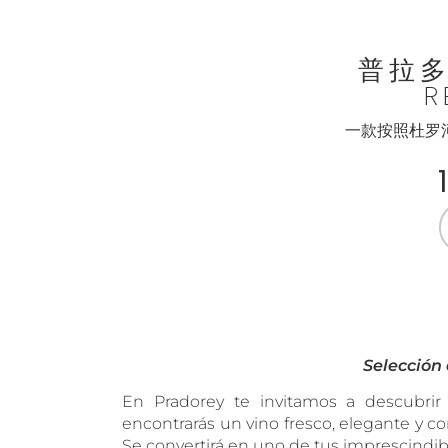
普拉多雷
R
一款按照杜罗
Selección 
En Pradorey te invitamos a descubrir 
encontrarás un vino fresco, elegante y c
Se convertirá en uno de tus imprescindib