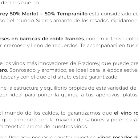
 decirles que no.
rey 50% Merlot – 50% Tempranillo
está considerado c
so del mundo. Si eres amante de los rosados, rápidament
es en barricas de roble francés
, con un intenso colo
or, cremoso y lleno de recuerdos. Te acompañará en t
de los vinos más innovadores de Pradorey, que puede pr
ero
. Sonrosado y aromático, es ideal para la época estiv
tasear y con el que el disfrute estará garantizado.
ne la estructura y equilibrio propios de esta variedad de
r, ideal para poner la guinda a tus aperitivos, platos
el mundo de los caldos, te garantizamos que
el vino 
o que armoniza con la mayoría de sabores y potenciará
racterístico aroma de nuestros vinos.
, en Pradorey podrás degustar nuestros
vinos rosados d