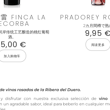
 FINCA LA
PRADOREY 
ECORBA
2カ月間樽で熟
9,95
河岸传统工艺酿造的桃红葡萄
酒。
15,00
€
阅读更多
加入购物车
de vinos rosados de la Ribera del Duero.
y disfrutar con nuestra exclusiva selección de
vino
on un agradable sabor, ideal para beberlo en cualquier 
les.