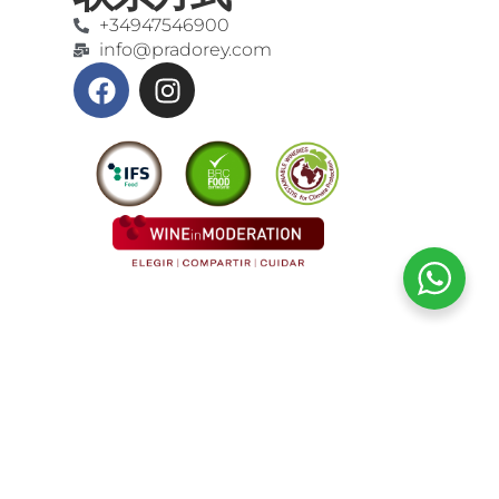
+34947546900
info@pradorey.com