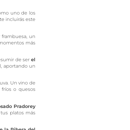
omo uno de los
e incluirás este
r frambuesa, un
us momentos más
esumir de ser
el
al, aportando un
 uva. Un vino de
 fríos o quesos
rosado Pradorey
 tus platos más
e la Ribera del