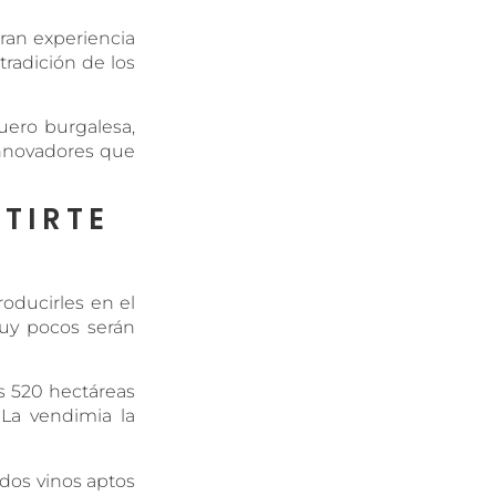
ran experiencia
radición de los
Duero burgalesa,
innovadores que
TIRTE
roducirles en el
muy pocos serán
s 520 hectáreas
La vendimia la
dos vinos aptos