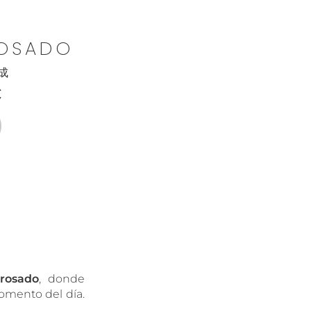
ROSADO
成
€
 rosado
, donde
momento del día.