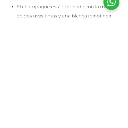
El champagne está elaborado con la mezcla
de dos uvas tintas y una blanca (pinot noir,
pinot meunier y chardonnay), mientras el cava
está elaborado con dos uvas blancas y una
tinta (parellada, xarel-lo y macabeo; también
trepat en el caso de los rosados).
El champagne se elabora con mezclas de
vinos tranquilos de distintas vendimias con el
fin de regular el espumoso. El cava, no.
El tiempo de crianza en el caso del cava
establece un mínimo de nueve meses en Cava
de Guarda, y otro período de Cava de Guarda
Superior que puede ir de los 18 a los 36 meses.
En el caso del champagne, debe transcurrir un