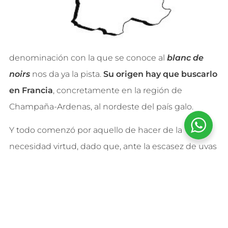
denominación con la que se conoce al
blanc de
noirs
nos da ya la pista.
Su origen hay que buscarlo
en Francia
, concretamente en la región de
Champaña-Ardenas
, al nordeste del país galo.
Y todo comenzó por aquello de hacer de la
necesidad virtud, dado que, ante la escasez de uvas
blancas de las empleadas para elaborar
el
champagne
, hubo que recurrir a la variedad
tinta, la más abundante en aquellos lares,
especialmente en sus versiones
pinot noir
y
pinot
meunier
. El resultado fue todo un descubrimiento,