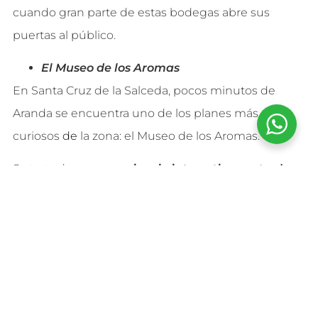
cuando gran parte de estas bodegas abre sus
puertas al público.
El Museo de los Aromas
En Santa Cruz de la Salceda, pocos minutos de
Aranda se encuentra uno de los planes más
curiosos
de
la zona: el Museo de los Aromas.
Se trata de una
experiencia interactiva centrada
en el olfato
, donde los visitantes pueden poner a
prueba su memoria olfativa y descubrir la relación
que existe entre los aromas, los recuerdos y la
gastronomía. Además, encaja perfectamente con
toda la cultura vitivinícola que rodea la Ribera del
Duero. A los más pequeños, les encanta.