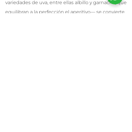
variedades de uva, entre ellas albillo y garnacha, que
equilibran a la perfección el aperitivo— se convierte
en un acompañante excepcional. Sus 10 meses de
crianza en barrica le otorgan la estructura propia de
la Ribera del Duero, ensamblando con las notas
ahumadas y vegetales como si hubieran nacido
para estar juntos.
LAS VERDURAS COMO
PROTAGONISTAS
El aperitivo no tiene por qué girar siempre en torno
a embutidos y quesos. Pimiento rojo asado con
ralladura de limón, zanahorias asadas o calabacín a
la plancha o barbacoa con un toque de romero