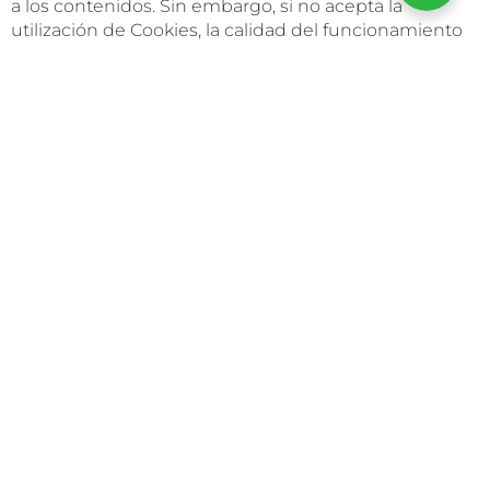
a los contenidos. Sin embargo, si no acepta la
utilización de Cookies, la calidad del funcionamiento
de los servicios puede verse afectada.
Los usuarios que completen el proceso de registro o
hayan iniciado sesión con sus datos de acceso podrán
acceder a servicios personalizados y adaptados a sus
preferencias según la información personal
suministrada en el momento del registro y la
almacenada en la Cookie de su navegador.
¿POR QUÉ SON
IMPORTANTES?
Desde un punto de vista técnico, permiten que
los sitios web funcionen de forma más ágil y
adaptada a las preferencias de los usuarios,
como por ejemplo almacenar el idioma, la
moneda del país o detectar el dispositivo de
acceso.
Establecen niveles de protección y seguridad