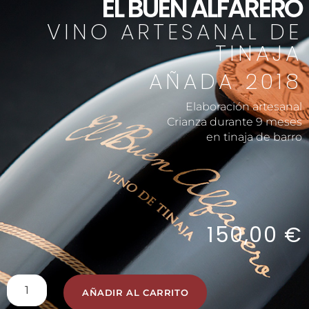
EL BUEN ALFARERO
VINO ARTESANAL DE
TINAJA
AÑADA 2018
Elaboración artesanal
Crianza durante 9 meses
en tinaja de barro
150,00
€
AÑADIR AL CARRITO