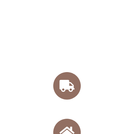
COMPRA ONLINE
NUESTROS VINOS
Envío gratis a partir de compras superiores a
45€