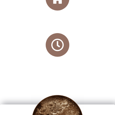
Directo de la Bodega
Garantizamos la entrega del vino en estado
óptimo
Entrega en 24/72 h*