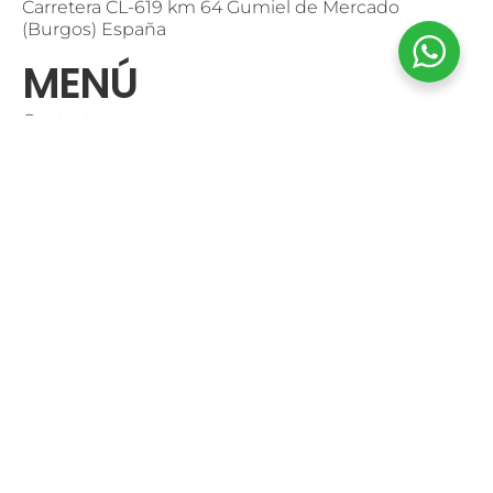
Carretera CL-619 km 64 Gumiel de Mercado
(Burgos) España
MENÚ
Contacto
Trabaja con nosotros
Tienda Online
Política de privacidad
Canal de denuncias
Condiciones de Compra
Colaboraciones
Código Ético
Mi cuenta
Login
CONTACTO